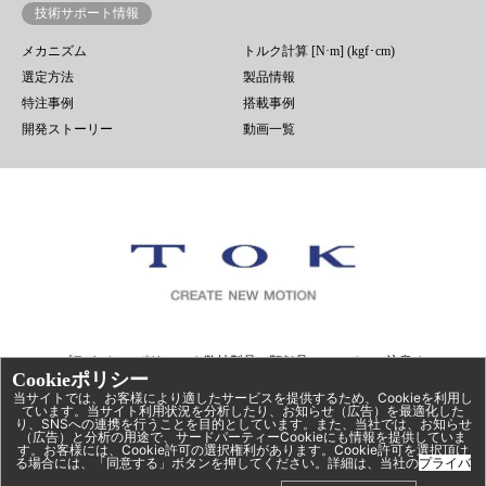
技術サポート情報
メカニズム
トルク計算 [N·m] (kgf･cm)
選定方法
製品情報
特注事例
搭載事例
開発ストーリー
動画一覧
プライバシーポリシー
弊社製品の類似品についてのご注意
Cookieポリシー
コーポレートサイト
当サイトでは、お客様により適したサービスを提供するため、Cookieを利用し
ています。当サイト利用状況を分析したり、お知らせ（広告）を最適化した
り、SNSへの連携を行うことを目的としています。また、当社では、お知らせ
（広告）と分析の用途で、サードパーティーCookieにも情報を提供していま
す。お客様には、Cookie許可の選択権利があります。Cookie許可を選択頂け
る場合には、「同意する」ボタンを押してください。詳細は、当社の
プライバ
©
ロータリーダンパー｜TOK, Inc.
. All Rights Reserved.