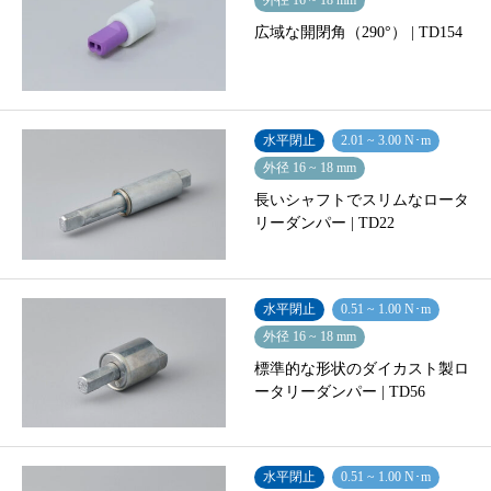
外径 16 ~ 18 mm
広域な開閉角（290°） | TD154
水平閉止
2.01 ~ 3.00 N･m
外径 16 ~ 18 mm
長いシャフトでスリムなロータ
リーダンパー | TD22
水平閉止
0.51 ~ 1.00 N･m
外径 16 ~ 18 mm
標準的な形状のダイカスト製ロ
ータリーダンパー | TD56
水平閉止
0.51 ~ 1.00 N･m