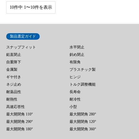
10件中 1〜10件を表示
製品選定ガイド
スナップフィット
水平閉止
鉛直閉止
斜め閉止
自重降下
有限角
金属製
プラスチック製
ギヤ付き
ヒンジ
ネジ止め
トルク調整機能
耐薬品性
長寿命
耐熱性
耐冷性
高速応答性
小型
最大開閉角 110°
最大開閉角 280°
最大開閉角 290°
最大開閉角 120°
最大開閉角 180°
最大開閉角 360°