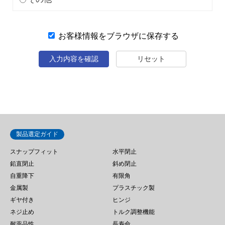
お客様情報をブラウザに保存する
入力内容を確認
リセット
製品選定ガイド
スナップフィット
水平閉止
鉛直閉止
斜め閉止
自重降下
有限角
金属製
プラスチック製
ギヤ付き
ヒンジ
ネジ止め
トルク調整機能
耐薬品性
長寿命