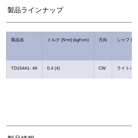
製品ラインナップ
製品名
トルク [N⋅m] (kgf⋅cm)
方向
シャフト
TD154A1- 4K
0.4 (4)
CW
ライトパ