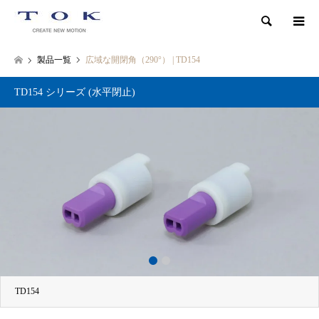
検索
製品一覧
広域な開閉角（290°） | TD154
TD154 シリーズ (水平閉止)
1
2
TD154